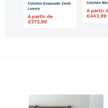
Colchón Bio
Colchón Ensacado Zenit
Luxury
A partir 
Precio habit
€
443,99
A partir de
Precio habitual
€
373,99
Productos similares