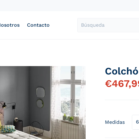
Nosotros
Contacto
Búsqueda
Colchó
l-premium_bf43074b-2988-4aea-899a-fbe2e31c6de9.jpg
products/colchon-vis
€
467,9
Medidas
Abrir elemento multimedia 1 en vista de galería