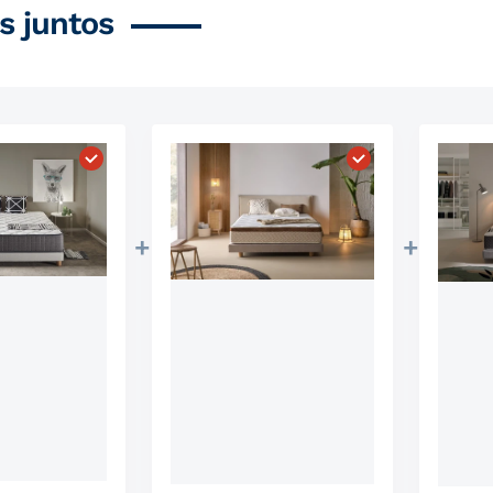
 juntos
ado Zenit Luxury"
Elegir "Colchón Biotherapy"
Elegir "Colchón R