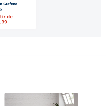
n Grafeno
py
tir de
habitual
,99