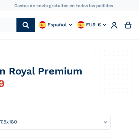
Gastos de envío gratuitos en todos los pedidos
Idioma
País/región
🇪🇸
🇪🇸
Español
EUR €
n Royal Premium
co-royal-premium_a3128310-d8b8-4e38-ba8c-35a1811014f
products/col
9
Precio habitual
Abrir elemento multimedia 2 en vista de galer