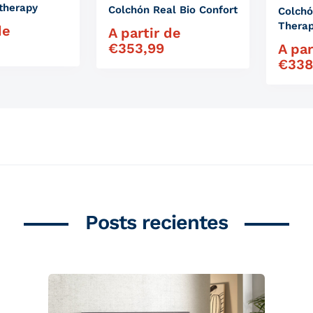
therapy
Colchón Real Bio Confort
Colchó
Thera
de
ual
A partir de
Precio habitual
€
353,99
A par
Precio 
€
338
Posts recientes