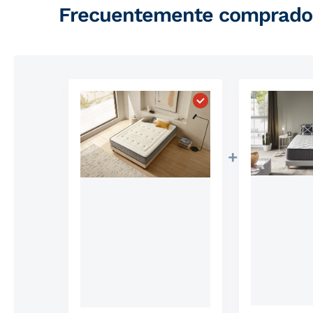
Frecuentemente comprados
Elegir "Colchón Ensac