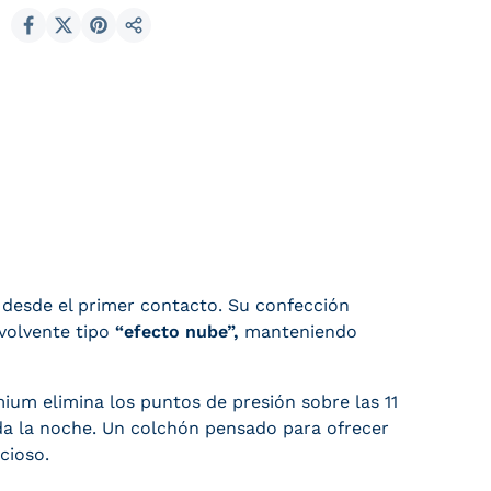
Compartir en Facebook
Compartir en X (Twitter)
Compartir en Pinterest
Compartir
desde el primer contacto. Su confección
volvente tipo
“efecto nube”,
manteniendo
mium elimina los puntos de presión sobre las 11
a la noche. Un colchón pensado para ofrecer
cioso.