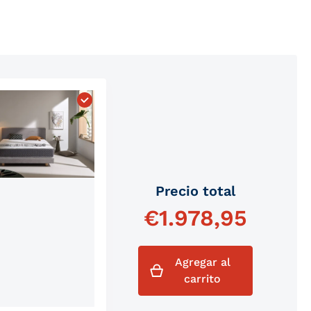
eal Bio Confort"
Elegir "Colchón Grafeno Therapy"
Precio total
€
1.978,95
Agregar al
carrito