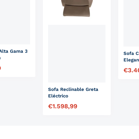
Alta Gama 3
Sofa 
n
Elega
9
ual
€
3.4
Precio 
Sofa Reclinable Greta
Eléctrico
€
1.598,99
Precio habitual