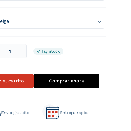
Hay stock
Reducir cantidad para Sofa Cama Italiano Monaco 3 Plaza
Aumentar cantidad para Sofa Cama Italiano Mo
 al carrito
Comprar ahora
Envío gratuito
Entrega rápida