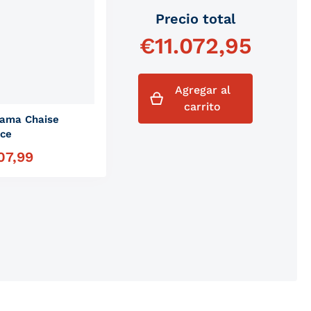
Precio total
€
11.072,95
Agregar al
carrito
Cama Chaise
nce
07,99
habitual