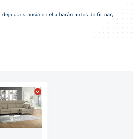
 deja constancia en el albarán antes de firmar,
inable Greta Eléctrico"
Elegir "Sofa Cama Chaise Elegance"