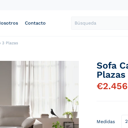
Nosotros
Contacto
Búsqueda
 3 Plazas
Sofa C
files/GrupoUnipremier
Plazas
€
2.456
Abrir elemento multimedia 1 en vista de galería
Medidas