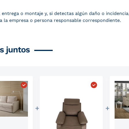
ntrega o montaje y, si detectas algún daño o incidencia,
 a la empresa o persona responsable correspondiente.
 juntos
a Gama 3 Plazas Capri"
Elegir "Sofá Cama Alta Gama 3 Plazas Eden"
Elegir "Sofa Recl