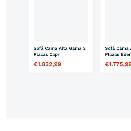
Sofá Cama Alta Gama 3
Sofá Cama 
Plazas Capri
Plazas Ede
€
1.832,99
€
1.775,9
Precio habitual
Precio habit