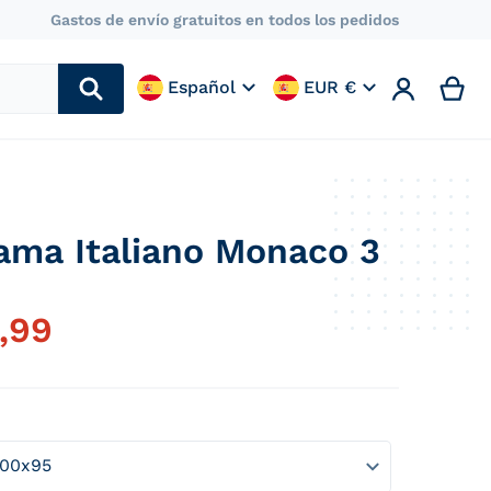
Gastos de envío gratuitos en todos los pedidos
Idioma
País/región
🇪🇸
🇪🇸
Español
EUR €
ama Italiano Monaco 3
-002.jpg
files/GrupoU
,99
Precio habitual
Abrir elemento multimedia 2 en vista de galer