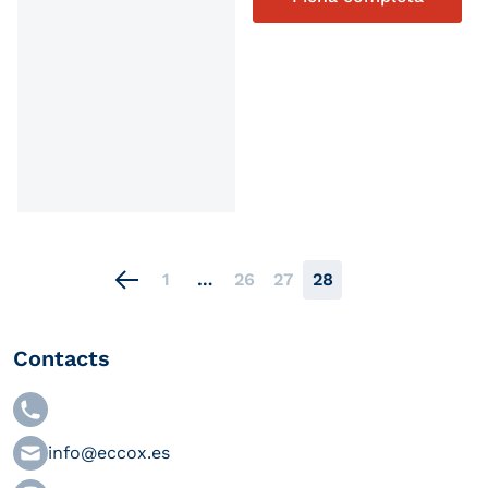
1
…
26
27
28
Contacts
info@eccox.es