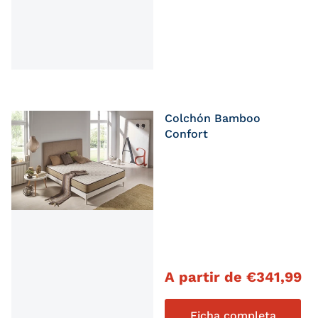
Colchón Bamboo
Confort
Precio habitual
A partir de
€
341,99
Ficha completa