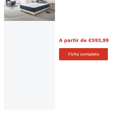
Precio habitual
A partir de
€
593,99
Ficha completa