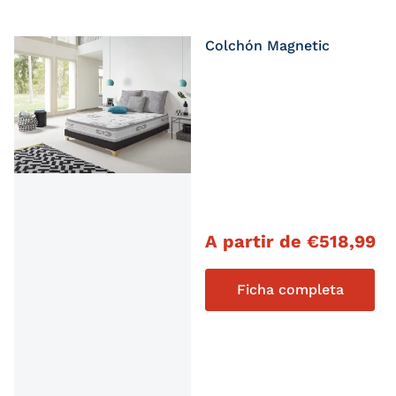
Colchón Magnetic
Precio habitual
A partir de
€
518,99
Ficha completa