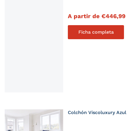
Precio habitual
A partir de
€
446,99
Ficha completa
Colchón Viscoluxury Azul