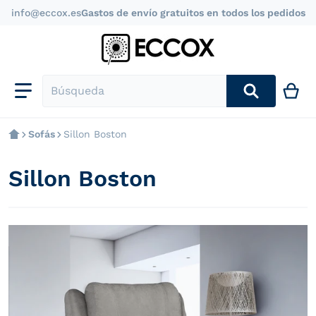
info@eccox.es
Gastos de envío gratuitos en todos los pedidos
Búsqueda
Sofás
Sillon Boston
Sillon Boston
files/sillon-relax-boston_40f44a81-67b3-4fff-a640-d5
f