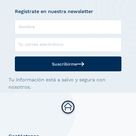
Regístrate en nuestra newsletter
Nombre
Tu correo electrónico
Suscribirme
Tu información está a salvo y segura con
nosotros.