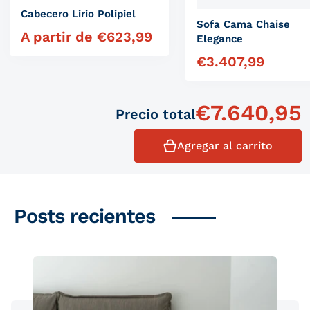
Cabecero Lirio Polipiel
Sofa Cama Chaise
A partir de
€
623,99
Precio habitual
Elegance
€
3.407,99
Precio habitual
€
7.640,95
Precio total
Agregar al carrito
Posts recientes
Productos similares