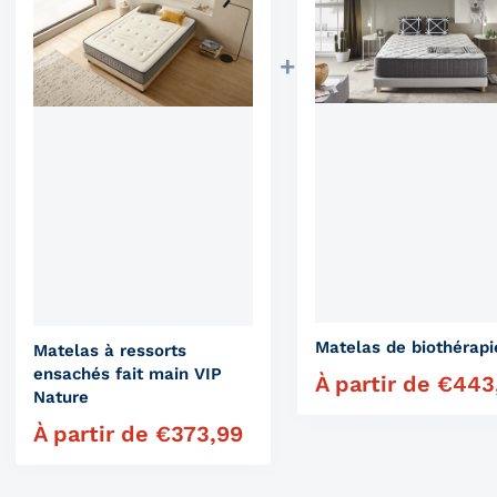
Matelas de biothérapi
Matelas à ressorts
ensachés fait main VIP
À partir de
€
443
Prix régulier
Nature
À partir de
€
373,99
Prix régulier