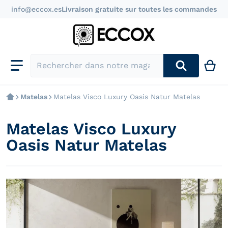
info@eccox.es
Livraison gratuite sur toutes les commandes
Rechercher dans notre magasin
Matelas
Matelas Visco Luxury Oasis Natur Matelas
Matelas Visco Luxury
Oasis Natur Matelas
products/colchon-visco-luxury-oasis-natur_6ce4dc10
p