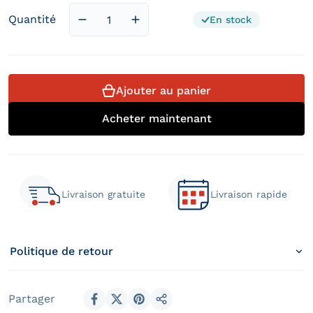
Quantité
En stock
Diminuer la quantité pour Matelas Visco 
Augmenter la quantité pour Mat
Ajouter au panier
Acheter maintenant
Livraison gratuite
Livraison rapide
Politique de retour
Partager
Partager sur Facebook
Partager sur X
Épingler sur Pinterest
Partager