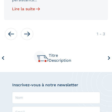
Lire la suite
de
1
-
3
Titre
Description
Inscrivez-vous à notre newsletter
Nom
Email