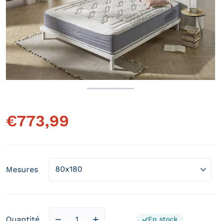
Ouvrir le média 1 en vue gale
€
773,99
Prix régulier
Mesures
Quantité
En stock