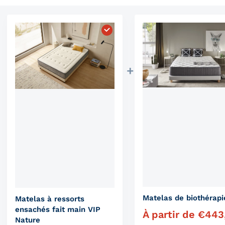
Choisissez "Matelas à ressorts 
Matelas de biothérapi
Matelas à ressorts
ensachés fait main VIP
À partir de
€
443
Prix régulier
Nature