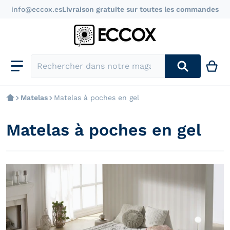
info@eccox.es
Livraison gratuite sur toutes les commandes
Rechercher dans notre magasin
Matelas
Matelas à poches en gel
Matelas à poches en gel
products/colchon-muelle-ensacado-gel_8d213604-476
p