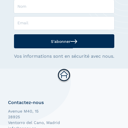
Nom
Email
S'abonner
Vos informations sont en sécurité avec nous.
Contactez-nous
Avenue M40, 15
28925
Ventorro del Cano, Madrid