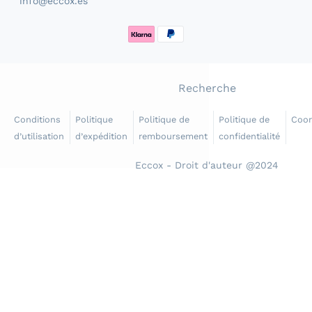
info@eccox.es
Méthodes de paiement
Recherche
Conditions
Politique
Politique de
Politique de
Coo
d’utilisation
d’expédition
remboursement
confidentialité
Eccox - Droit d'auteur @2024