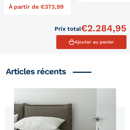
À partir de
€
373,99
Prix régulier
€
2.284,95
Prix ​​total
Ajouter au panier
Articles récents
Produits similaires