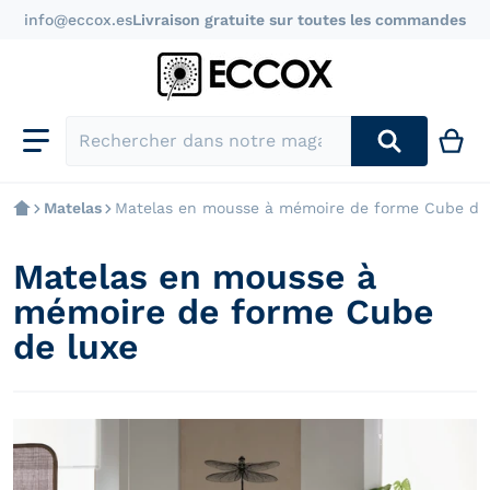
info@eccox.es
Livraison gratuite sur toutes les commandes
Rechercher dans notre magasin
Matelas
Matelas en mousse à mémoire de forme Cube de
Matelas en mousse à
mémoire de forme Cube
de luxe
files/G.UNIPREMIERMOD.4MGB01.jpg
f