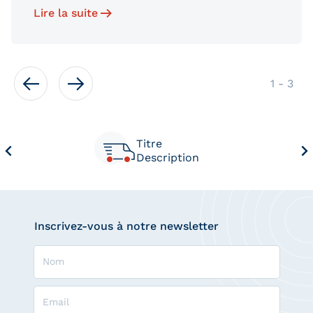
Lire la suite
de
1
-
3
Titre
Description
Inscrivez-vous à notre newsletter
Nom
Email