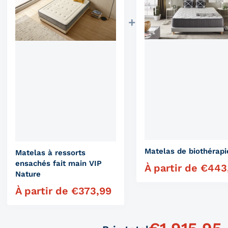
Matelas de biothérapi
Matelas à ressorts
ensachés fait main VIP
À partir de
€
443
Prix régulier
Nature
À partir de
€
373,99
Prix régulier