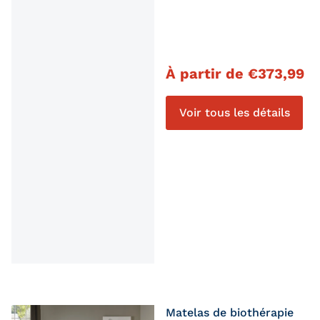
Prix régulier
À partir de
€
373,99
Voir tous les détails
Matelas de biothérapie