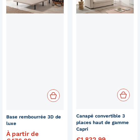
Canapé convertible 3
Base rembourrée 3D de
places haut de gamme
luxe
Capri
À partir de
Prix régulier
€
1.832,99
Prix régulier