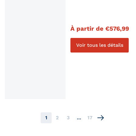
Prix régulier
À partir de
€
576,99
Voir tous les détails
1
2
3
…
17