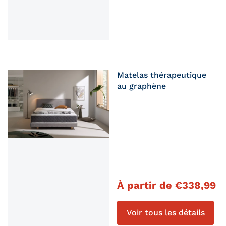
Matelas thérapeutique
au graphène
Prix régulier
À partir de
€
338,99
Voir tous les détails