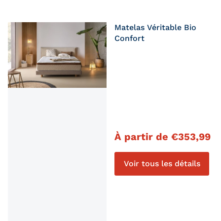
Matelas Véritable Bio
Confort
Prix régulier
À partir de
€
353,99
Voir tous les détails