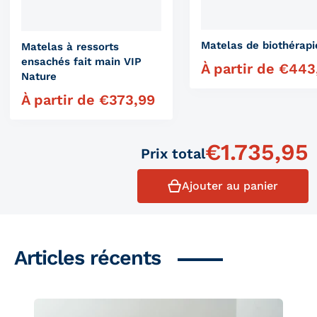
Matelas de biothérapi
Matelas à ressorts
ensachés fait main VIP
À partir de
€
443
Prix régulier
Nature
À partir de
€
373,99
Prix régulier
€
1.735,95
Prix ​​total
Ajouter au panier
Articles récents
Produits similaires