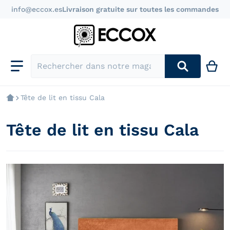
info@eccox.es
Livraison gratuite sur toutes les commandes
Rechercher dans notre magasin
Tête de lit en tissu Cala
Tête de lit en tissu Cala
files/cabecero-cala-de-tela-nido_75b878ab-ef6a-41fc-a
f