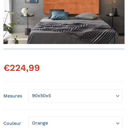
Ouvrir le média 1 en vue gale
€
224,99
Prix régulier
Mesures
Couleur