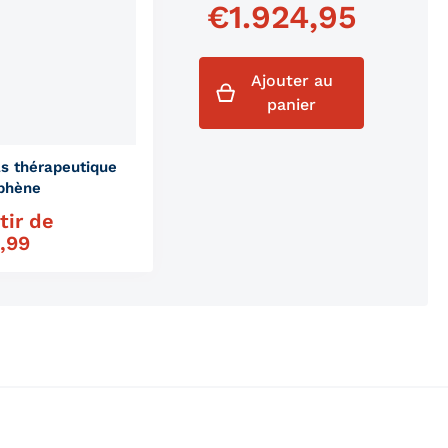
€
1.924,95
Ajouter au
panier
s thérapeutique
aphène
tir de
gulier
,99