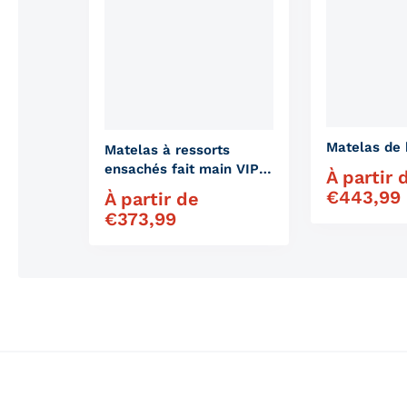
Matelas de 
Matelas à ressorts
ensachés fait main VIP
À partir 
Prix régulier
Nature
€
443,99
À partir de
Prix régulier
€
373,99