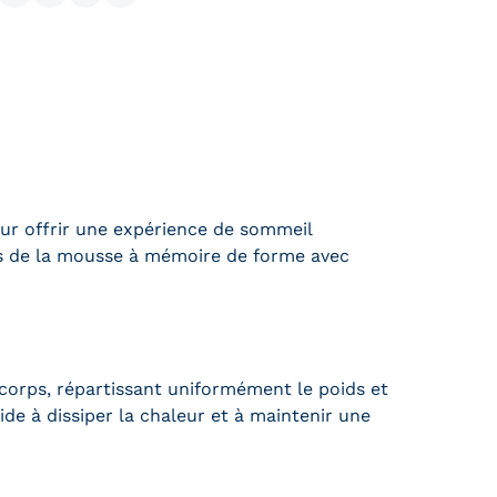
Partager sur Facebook
Partager sur X
Épingler sur Pinterest
Partager
ur offrir une expérience de sommeil
és de la mousse à mémoire de forme avec
orps, répartissant uniformément le poids et
de à dissiper la chaleur et à maintenir une