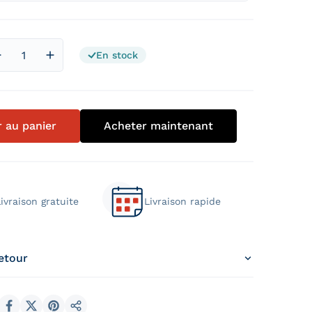
En stock
Diminuer la quantité pour Matelas Visco Luxury Spirit Plu
Augmenter la quantité pour Matelas Visco Luxur
r au panier
Acheter maintenant
ivraison gratuite
Livraison rapide
retour