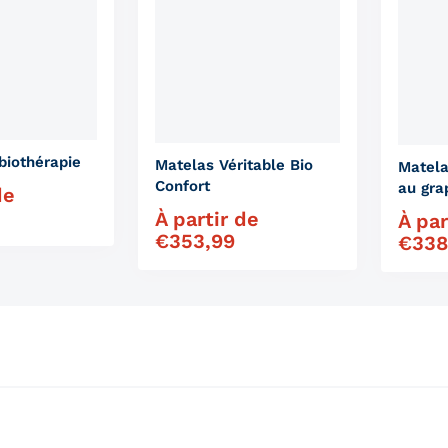
biothérapie
Matelas Véritable Bio
Matela
Confort
au gr
de
À partir de
Prix régulier
À par
Prix ré
€
353,99
€
338