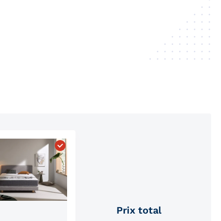
as Véritable Bio Confort"
Choisissez "Matelas thérapeutique au grap
Prix ​​total