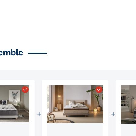
emble
 ressorts ensachés fait main VIP Nature"
Choisissez "Matelas de biothérapie"
Choisissez "Matel