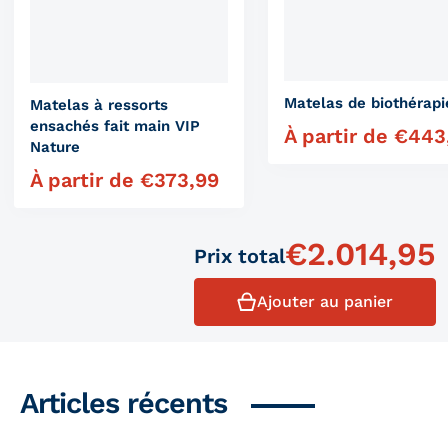
Matelas de biothérapi
Matelas à ressorts
ensachés fait main VIP
À partir de
€
443
Prix régulier
Nature
À partir de
€
373,99
Prix régulier
€
2.014,95
Prix ​​total
Ajouter au panier
Articles récents
Produits similaires