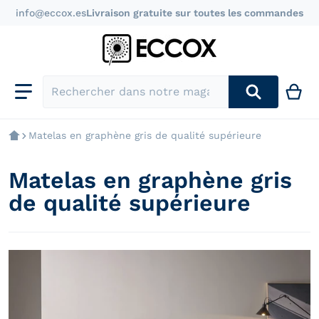
info@eccox.es
Livraison gratuite sur toutes les commandes
Rechercher dans notre magasin
Matelas en graphène gris de qualité supérieure
Matelas en graphène gris
de qualité supérieure
products/colchon-visco-grafeno-premium-30_ba5f526f
p