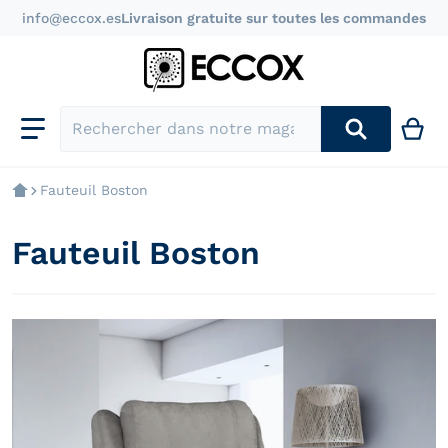
info@eccox.es
Livraison gratuite sur toutes les commandes
Rechercher dans notre magasin
Fauteuil Boston
Fauteuil Boston
files/sillon-relax-boston_40f44a81-67b3-4fff-a640-d5
f