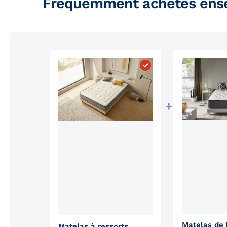
Fréquemment achetés ens
Choisissez "Matelas à
Matelas de 
Matelas à ressorts