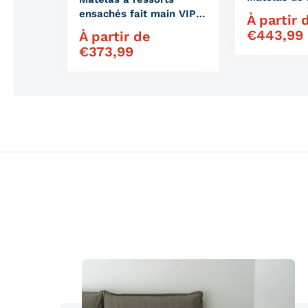
ensachés fait main VIP
À partir 
Prix régulier
Nature
€
443,99
À partir de
Prix régulier
€
373,99
Produits similaires