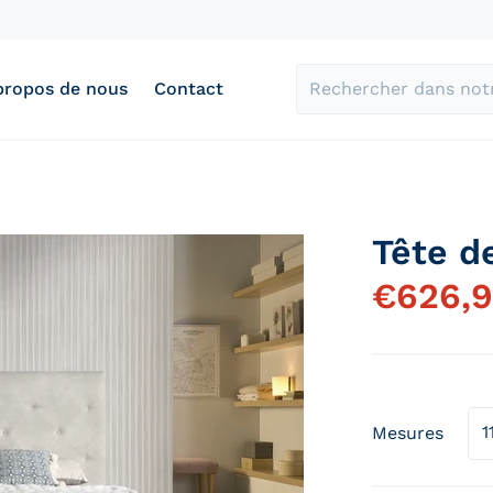
propos de nous
Contact
Rechercher dans notr
Tête de
ae29c75b-86b7-4e19-b88b-173b1bafcf4f.jpg
files/cabecero-estil
€
626,
Ouvrir le média 1 en vue galerie
Mesures