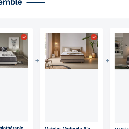
emble
 ressorts ensachés fait main VIP Nature"
Choisissez "Matelas de biothérapie"
Choisissez "Matel
biothérapie
Matelas Véritable Bio