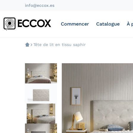
info@eccox.es
Commencer
Catalogue
À 
Tête de lit en tissu saphir
files/cabecero-estilo-zafiro_