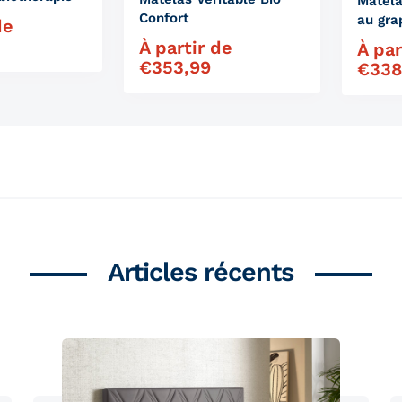
Matela
Confort
au gr
de
À partir de
Prix régulier
À par
Prix ré
€
353,99
€
338
Articles récents