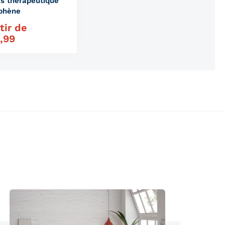
s thérapeutique
aphène
tir de
gulier
,99