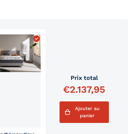
as Véritable Bio Confort"
Choisissez "Matelas thérapeutique au grap
Prix ​​total
€
2.137,95
Ajouter au
panier