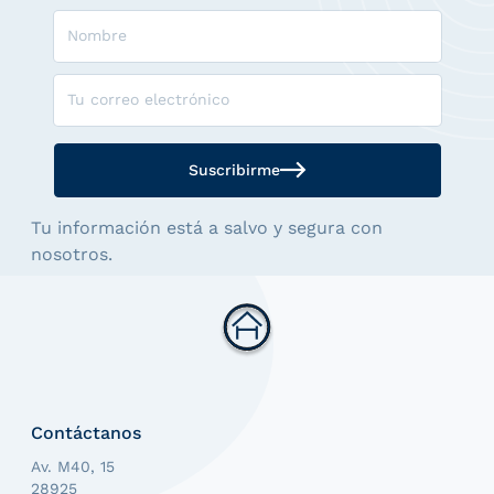
Nombre
Tu correo electrónico
Suscribirme
Tu información está a salvo y segura con
nosotros.
Contáctanos
Av. M40, 15
28925