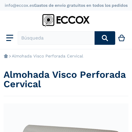
info@eccox.es
Gastos de envío gratuitos en todos los pedidos
Búsqueda
Almohada Visco Perforada Cervical
Almohada Visco Perforada
Cervical
files/almohada-visco-perforada-cervical-alta-gama.jpg
f