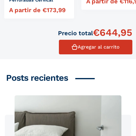
Perforadas Cervical
A partir de
€
116,
Precio habitual
A partir de
€
173,99
Precio habitual
€
644,95
Precio total
Agregar al carrito
Posts recientes
Productos similares