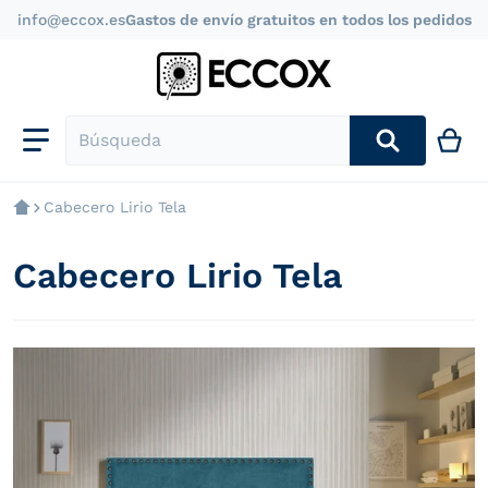
info@eccox.es
Gastos de envío gratuitos en todos los pedidos
Búsqueda
Cabecero Lirio Tela
Cabecero Lirio Tela
files/cabecero-lirio-de-tela-nido_a55fb1c0-9ae2-4a4d
f