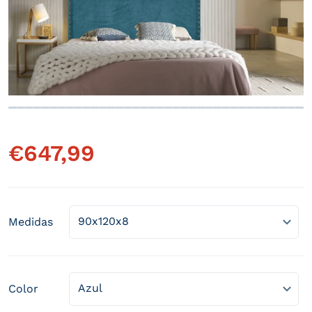
Abrir elemento multimedia 1 
€
647,99
Precio habitual
Medidas
Color