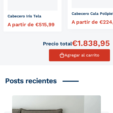
Cabecero Cala Polipie
Cabecero Iris Tela
A partir de
€
224
Precio habitual
A partir de
€
515,99
Precio habitual
€
1.838,95
Precio total
Agregar al carrito
Posts recientes
Productos similares