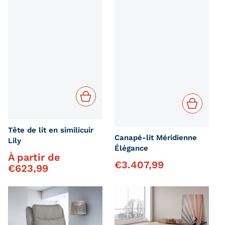
Tête de lit en similicuir
Canapé-lit Méridienne
Lily
Élégance
À partir de
Prix régulier
€
3.407,99
Prix régulier
€
623,99